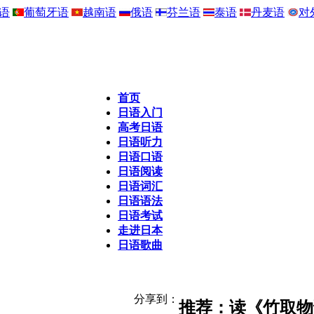
语
葡萄牙语
越南语
俄语
芬兰语
泰语
丹麦语
对
首页
日语入门
高考日语
日语听力
日语口语
日语阅读
日语词汇
日语语法
日语考试
走进日本
日语歌曲
分享到：
推荐：读《竹取物