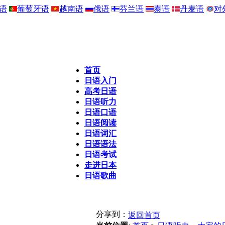
语
葡萄牙语
越南语
俄语
芬兰语
泰语
丹麦语
对
首页
日语入门
高考日语
日语听力
日语口语
日语阅读
日语词汇
日语语法
日语考试
走进日本
日语歌曲
分享到：
返回首页