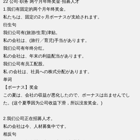
22 公司·职务 两个月年终奖金·招募人才
1.我们有固定的两个月年终奖金。
私たちは、固定の2ヶ月ボーナスが支給されます。
衍生句
我们公司有(旅游/生育)津贴。
私の会社は、(旅行╱育児)手当があります。
我们公司有年终分红。
私の会社は、年末の利益配当があります。
我们公司有员工配股。
私 の会社は、社員への株式分配があります。
单词
【ボーナス】奖金
この夏は、会社の収益が悪化したので、ポーナスは出ませんでし
た。(这个夏季因为公司收益下滑，所以没发奖金。)
2.我们公司正在招募人才。
私の会社は今、人材募集中です。
相反句