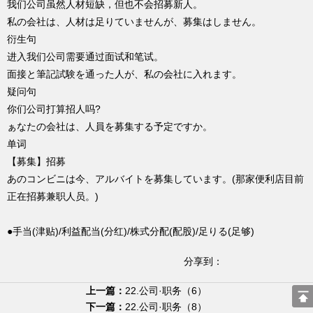
我们公司虽然人材短缺，但也不会招募新人。
私の会社は、人材は足りていませんが、募集はしません。
衍生句
进入我们公司需要通过面试和笔试。
面接と筆記試験を通った人が、私の会社に入れます。
疑问句
你们公司打算招人吗?
ぁなたの会社は、人員を募集する予定ですか。
单词
【募集】招募
あのコンビニは今、アルバイトを募集しています。(那家便利店目前
正在招募兼职人员。)
●手当(津贴)/利益配当(分红)/株式分配(配股)/足りる(足够)
分享到：
上一篇：
22.公司·职务（6）
下一篇：
22.公司·职务（8）