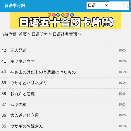
日语学习网
当前位置:
首页
>
日语听力
>
日语经典童话
>
42 三人兄弟
10-24
41 キツネとウマ
10-24
40 神さまのけだものと悪魔のけだもの
10-24
39 ウサギとハリネズミ
10-24
38 お百姓と悪魔
10-24
37 ムギの穂
10-24
36 大入道と仕立屋
10-24
35 ウサギのお嫁さん
10-24