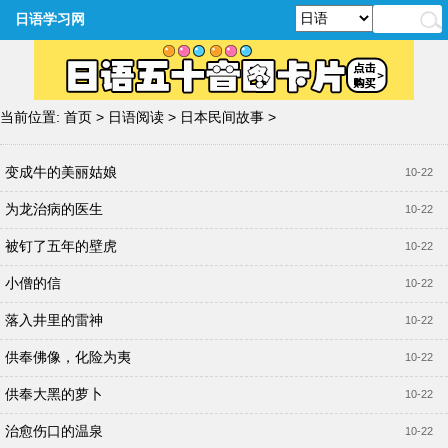
日语学习网
当前位置:
首页
>
日语阅读
>
日本民间故事
>
变成牛的美丽姑娘
10-22
为龙治病的医生
10-22
被钉了五年的壁虎
10-22
小僧的信
10-22
落入井里的雷神
10-22
供奉佛像，化险为夷
10-22
供奉大黑的萝卜
10-22
治愈伤口的温泉
10-22