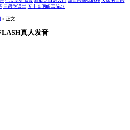
语
七天学会50音
新概念日语入门
新日语基础教程
大家的日语
语
日语微课堂
五十音图听写练习
图
» 正文
LASH真人发音