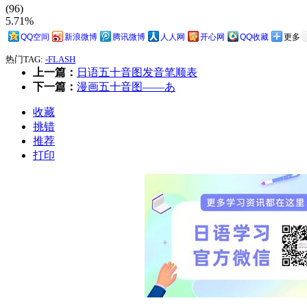
(96)
5.71%
QQ空间
新浪微博
腾讯微博
人人网
开心网
QQ收藏
更多
热门TAG:
-FLASH
上一篇：
日语五十音图发音笔顺表
下一篇：
漫画五十音图——あ
收藏
挑错
推荐
打印