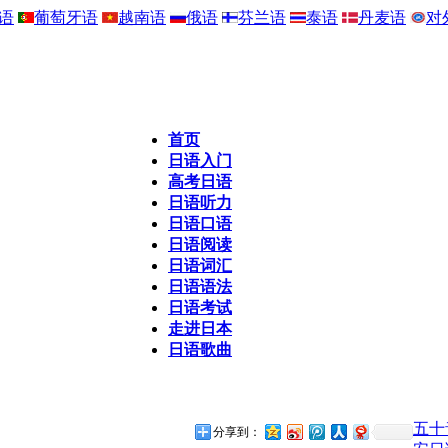
语
葡萄牙语
越南语
俄语
芬兰语
泰语
丹麦语
对
首页
日语入门
高考日语
日语听力
日语口语
日语阅读
日语词汇
日语语法
日语考试
走进日本
日语歌曲
五十
分享到：