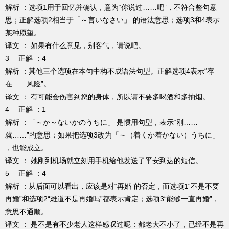
解析 ：选项1用于回忆并确认，意为“你说过……吧”，不符合整句意
思；正解选项2相当于「～言いなさい」 的语法意思；选项3和4表示
某种愿望。
译文 ： 如果有什么意见，别客气，请说吧。
3 正解 ：4
解析 ：其他三个选项在本句中构不成语法句型。正解选项4表示“存
在……风险”。
译文 ： 有可能会伤害到您的身体，所以请不要多喝酒和多抽烟。
4 正解 ：1
解析 ：「～か～ないかのうちに」 是惯用句型，表示“刚……
就……”的意思；如果把选项3改为「～（着くか着かない）うちに」
，也能成立。
译文 ： 她刚到机场就立刻用手机给他发送了平安到达的短信。
5 正解 ：4
解析 ：从后面可以看出，应该是对“再婚”的否定，而选项1“不是不要
再婚”和选项2“难道不是再婚吗”都表示肯定；选项3“能够一直再婚”，
意思不通顺。
译文 ： 是不是有不少老人这样感叹过呢：都老大不小了，已经不是再