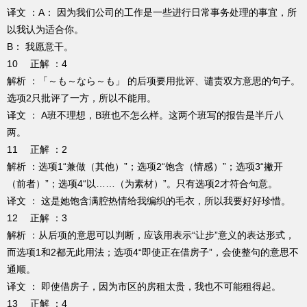
译文 ：A： 因为我们公司的工作是一些进行日常事务处理的事宜，所
以我认为适合你。
B： 我愿意干。
10 正解 ：4
解析 ：「～も～なら～も」 的后项要用批评、谴责双方意思的句子。
选项2只批评了一方，所以不能用。
译文 ： A班不理想，B班也不怎么样。这两个班写的报告是半斤八
两。
11 正解 ：2
解析 ：选项1“兼做（其他）”；选项2“饱含（情感）”；选项3“撇开
（前者）”；选项4“以……（为素材）”。只有选项2才符合句意。
译文 ： 这是她饱含满腔热情给我编织的毛衣，所以我要好好珍惜。
12 正解 ：3
解析 ：从后项的意思可以判断，应该用表示“让步”意义的表达形式，
而选项1和2都无此用法；选项4“即使正在借房子”，会使整句的意思不
通顺。
译文 ： 即使借房子，因为市区的房租太贵，我也不可能租得起。
13 正解 ：4