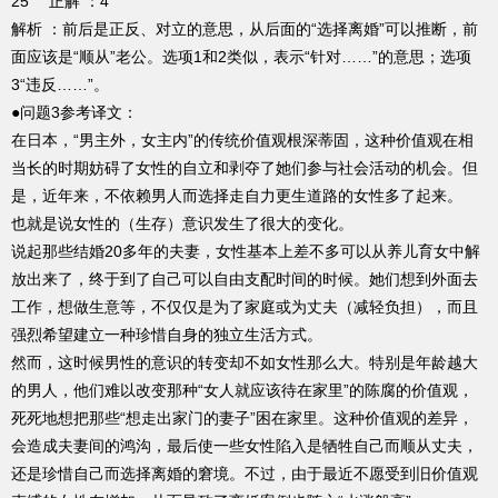
25 正解 ：4
解析 ：前后是正反、对立的意思，从后面的“选择离婚”可以推断，前
面应该是“顺从”老公。选项1和2类似，表示“针对……”的意思；选项
3“违反……”。
●问题3参考译文：
在日本，“男主外，女主内”的传统价值观根深蒂固，这种价值观在相
当长的时期妨碍了女性的自立和剥夺了她们参与社会活动的机会。但
是，近年来，不依赖男人而选择走自力更生道路的女性多了起来。
也就是说女性的（生存）意识发生了很大的变化。
说起那些结婚20多年的夫妻，女性基本上差不多可以从养儿育女中解
放出来了，终于到了自己可以自由支配时间的时候。她们想到外面去
工作，想做生意等，不仅仅是为了家庭或为丈夫（减轻负担），而且
强烈希望建立一种珍惜自身的独立生活方式。
然而，这时候男性的意识的转变却不如女性那么大。特别是年龄越大
的男人，他们难以改变那种“女人就应该待在家里”的陈腐的价值观，
死死地想把那些“想走出家门的妻子”困在家里。这种价值观的差异，
会造成夫妻间的鸿沟，最后使一些女性陷入是牺牲自己而顺从丈夫，
还是珍惜自己而选择离婚的窘境。不过，由于最近不愿受到旧价值观