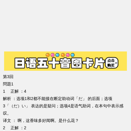
第3回
問題1
1 正解 ：4
解析 ：选项1和2都不能接在断定助动词「だ」 的后面；选项
3「（だ）い」 表达的是疑问；选项4是语气助词，在本句中表示感
叹。
译文 ： 啊，这香味多好闻啊。是什么花？
2 正解 ：2