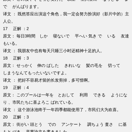
で がんばります。
译文 ： 既然答应出演这个角色，我一定会努力扮演好（影片中的）主
人公。
17 正解 ：2
原文： 毎日3時間 しか 寝ないで 平へい 気き で いる 友達
もいる。
译文 ： 我朋友中也有每天只睡三小时还精神十足的人。
18 正解 ：3
原文： せっかく 伸の ばした きれいな 髪の毛を 切って
しまうなんてもったいないですよ。
译文 ： 把好不容易才留的长发剪掉，多可惜啊。
19 正解 ：4
原文： このプールは一年を とおして 利用 できる ようにな
り 、市民たちに喜よろこ ばれている。
译文 ： 这个游泳池终于一年四季都能使用了，市民们大为欢喜。
20 正解 ：3
原文： 街がい 頭とう での アンケート 調ちょう 査さ に基
もと づき 、卒業論文を書きました。