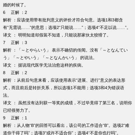
婚的时候了。
6 正解 ：2
解析 ：应该使用带有批判意义的评价才符合句意。选项1和3都含
有“无需说……”的意思；选项2“只能说……”；选项4“不足以说……”。
译文 ： 明明知道却假装不知道，只能说那家伙太狡猾了。
7 正解 ：3
解析 ：「～とやらいう」 表示不确切的传闻。没有「～となんてい
う」「～とやいう」「～となんかいう」 的说法。
译文 ： 据说现代医学无法治愈这样的疾病。
8 正解 ：2
解析 ：从前后句意来看，应该使用表示“进展、进行”意义的表达形
式，而且前后是转折关系，所以选项1不能用；选项3和4为错误语
法。
译文 ： 虽然没有达到获一等奖的成绩，不过毕竟得了第三名，说明你
已经很努力了。
9 正解 ：1
解析 ：从人物“B”的回答可以看出，该公司的工作适合“B”。选项2“难
道你干得了吗”；选项3“或许不适合你”；选项4“不是你也行吗”。