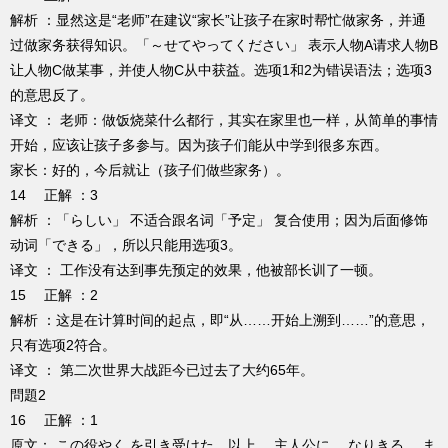
解析 ：显然这是“老师”在建议“家长”让孩子在家时帮忙做家务，并通
过做家务获得知识。「～せてやってください」 表示人物A请求人物B
让人物C做某事，并使人物C从中获益。选项1和2为错误语法；选项3
的意思反了。
译文 ： 老师：做饭烧菜什么都行，其实在家里也一样，从简单的事情
开始，应该让孩子多参与。因为孩子们能从中学到很多东西。
家长：好的，今后就让（孩子们做些家务）。
14 正解 ：3
解析 ：「らしい」 不适合跟名词「予定」 复合使用；因为后面修饰
动词「できる」，所以只能用选项3。
译文 ： 工作没有达到事先预定的效果，他被部长训了一顿。
15 正解 ：2
解析 ：这是在计算时间的起点，即“从……开始上溯到……”的意思，
只有选项2符合。
译文 ： 第二次世界大战距今已过去了大约65年。
問題2
16 正解 ：1
原文： この役やく を引き受けた 以上 主人公に なりきる ま