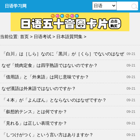
日语学习网
当前位置:
首页
>
日语考试
>
日本語質問集
>
「白川」は［しら］なのに「黒川」が［くら］でないのはなぜ
09-21
ですか？
なぜ「焼肉定食」は四字熟語ではないのですか？
09-21
「借用語」と「外来語」は同じ意味ですか？
09-21
なぜ漢語は外来語ではないのですか？
09-21
「４本」が「よんぼん」とならないのはなぜですか？
09-21
「叙想的テンス」とは何ですか？
09-21
「見れる」は正しい表現ですか？
09-21
「しつけがつく」という言い方はありますか？
09-21