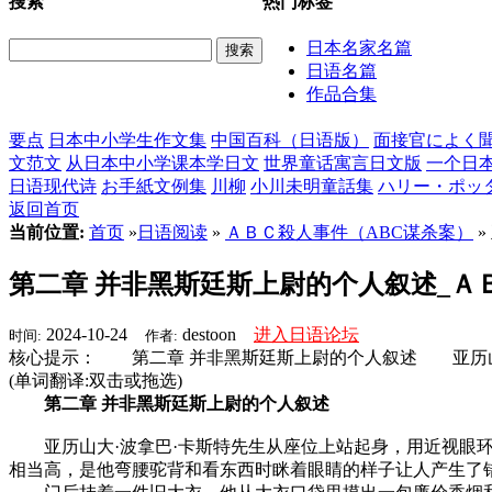
搜索
热门标签
日本名家名篇
搜索
日语名篇
作品合集
要点
日本中小学生作文集
中国百科（日语版）
面接官によく聞
文范文
从日本中小学课本学日文
世界童话寓言日文版
一个日
日语现代诗
お手紙文例集
川柳
小川未明童話集
ハリー・ポッ
返回首页
当前位置:
首页
»
日语阅读
»
ＡＢＣ殺人事件（ABC谋杀案）
»
第二章 并非黑斯廷斯上尉的个人叙述_Ａ
2024-10-24
destoon
进入日语论坛
时间:
作者:
核心提示： 第二章 并非黑斯廷斯上尉的个人叙述 亚历
(单词翻译:双击或拖选)
第二章 并非黑斯廷斯上尉的个人叙述
亚历山大·波拿巴·卡斯特先生从座位上站起身，用近视眼环
相当高，是他弯腰驼背和看东西时眯着眼睛的样子让人产生了