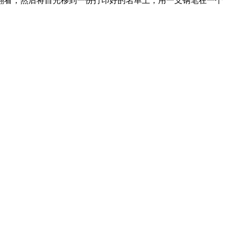
看，然后将目光移到一份打印好的名单上，用一支钢笔在一个