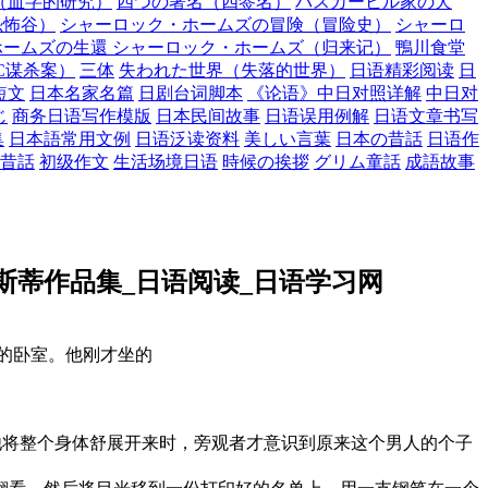
（血字的研究）
四つの署名（四签名）
バスカービル家の犬
恐怖谷）
シャーロック・ホームズの冒険（冒险史）
シャーロ
ホームズの生還 シャーロック・ホームズ（归来记）
鴨川食堂
C谋杀案）
三体
失われた世界（失落的世界）
日语精彩阅读
日
短文
日本名家名篇
日剧台词脚本
《论语》中日对照详解
中日对
じ
商务日语写作模版
日本民间故事
日语误用例解
日语文章书写
集
日本語常用文例
日语泛读资料
美しい言葉
日本の昔話
日语作
昔話
初级作文
生活场境日语
時候の挨拶
グリム童話
成語故事
斯蒂作品集_日语阅读_日语学习网
的卧室。他刚才坐的
将整个身体舒展开来时，旁观者才意识到原来这个男人的个子