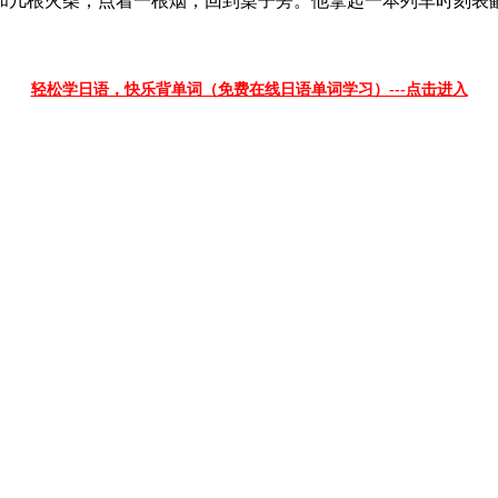
几根火柴，点着一根烟，回到桌子旁。他拿起一本列车时刻表翻
轻松学日语，快乐背单词（免费在线日语单词学习）---点击进入