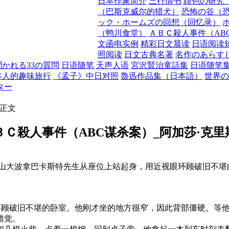
日本作家简介
三行情书
緋色の研究
（巴斯克威尔的猎犬）
恐怖の谷（
ック・ホームズの回想（回忆录）
（鸭川食堂）
ＡＢＣ殺人事件（AB
文函电实例
精彩日文晨读
日语阅读
照阅读
日文古典名著
名作のあらす
かれる33の質問
日语随笔
天声人语
宮沢賢治童話集
日语随笔
本人的趣味旅行
《孟子》中日对照
魯迅作品集（日本語）
世界の
ター
 正文
ＢＣ殺人事件（ABC谋杀案）_阿加莎·克里
山大波拿巴卡斯特先生从座位上站起身，用近视眼环顾破旧不堪
顾破旧不堪的卧室。他刚才坐的地方很窄，因此背部僵硬。等他
错觉。