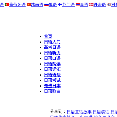
语
葡萄牙语
越南语
俄语
芬兰语
泰语
丹麦语
对
首页
日语入门
高考日语
日语听力
日语口语
日语阅读
日语词汇
日语语法
日语考试
走进日本
日语歌曲
分享到：
日语童话故事
日语笑话
日