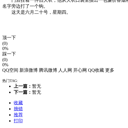
门后挂着一件旧大衣，他从大衣口袋里摸出一包廉价香烟和
名字旁边打了一个钩。
这天是六月二十号，星期四。
顶一下
(0)
0%
踩一下
(0)
0%
QQ空间
新浪微博
腾讯微博
人人网
开心网
QQ收藏
更多
热门TAG:
上一篇：
暂无
下一篇：
暂无
收藏
挑错
推荐
打印