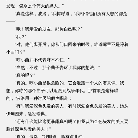
发现，谋杀是个伟大的媒人。”
“真是这样，波洛，”我惊呼道，“我相信他们所有人想的都是
——”
“哦！我亲爱的朋友。那你自己呢？”
“我？”
“对。他们离开后，你从门口回来的时候，难道嘴里不是哼着
小曲吗？”
“哼小曲并不代表麻木不仁。”
“当然，不过，那个曲子告诉了我你的想法。”
“真的吗？”
“真的。哼小曲是很危险的。它会泄露一个人的潜意识。我
想，你哼的那个曲子可以追溯到战争年代。那首歌是这样唱
的，”波洛用一种讨厌的假声唱道：
“有时我爱深色头发的美人，有时我爱金色头发的美人，她从
伊甸园来，途经瑞典。
“还有什么能比这更暴露真相吗？但我认为金色头发的美人要
胜过深色头发的美人！”
“真的，波洛。”我叫道，脸有点儿红。