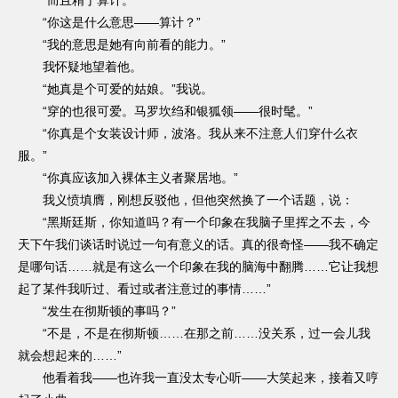
“而且精于算计。”
“你这是什么意思——算计？”
“我的意思是她有向前看的能力。”
我怀疑地望着他。
“她真是个可爱的姑娘。”我说。
“穿的也很可爱。马罗坎绉和银狐领——很时髦。”
“你真是个女装设计师，波洛。我从来不注意人们穿什么衣
服。”
“你真应该加入裸体主义者聚居地。”
我义愤填膺，刚想反驳他，但他突然换了一个话题，说：
“黑斯廷斯，你知道吗？有一个印象在我脑子里挥之不去，今
天下午我们谈话时说过一句有意义的话。真的很奇怪——我不确定
是哪句话……就是有这么一个印象在我的脑海中翻腾……它让我想
起了某件我听过、看过或者注意过的事情……”
“发生在彻斯顿的事吗？”
“不是，不是在彻斯顿……在那之前……没关系，过一会儿我
就会想起来的……”
他看着我——也许我一直没太专心听——大笑起来，接着又哼