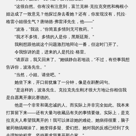
“这很自然。你有没有注意到，富兰克林·克拉克突然和梅根小
姐达成了一致意见？他探过身去看她？还有，你发现没有，托拉·
格雷小姐很生气？唐纳德·弗雷泽先生，他——”
“波洛，”我说，“你简直多情到无可救药。”
“我才不多情。多情的人是你，黑斯廷斯。”
我刚想跟他就这个问题激烈地辩论一番，但这时门开了。
令我惊讶的是，进来的人是托拉·格雷。
“请原谅，我又回来了。”她镇静自若地说，“不过，有些事我想
告诉你，波洛先生。”
“当然，小姐。请坐吧。”
她坐下来，开口前犹豫了一分钟，像是在斟酌词句。
“是这样的，波洛先生。克拉克先生刚才很大方地让你相信我
是自愿离开康比赛德的。
他是一个非常和蔼忠诚的人。而实际上并非完全如此。我本来
打算留下来——还有大量与收藏品有关的事情要做。实际上，是克
拉克夫人希望我离开的！我可以体谅她的难处。她病得很重，脑子
被药物搞糊涂了。她变得多疑、爱幻想。她对我的反感已经到了失
去理智的程度，坚持要求我离开那个家。”