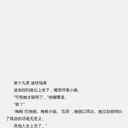
第十九章 途经瑞典
波洛回到座位上坐下，嘴里哼着小曲。
“可惜她太聪明了。”他嘟囔道。
“谁？”
“梅根·巴纳德。梅根小姐。‘言辞’，她脱口而出。她立刻就明白
了我说的话毫无意义。
其他人全上当了。”