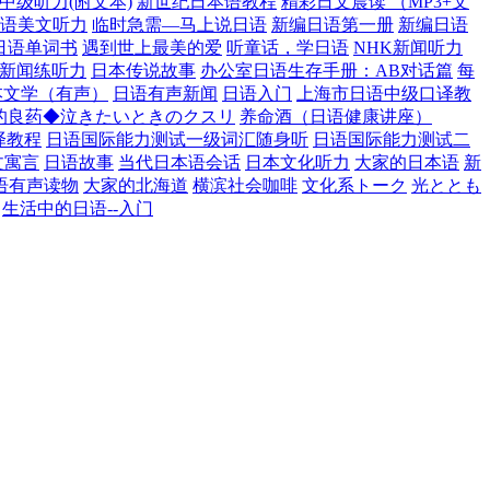
中级听力(附文本)
新世纪日本语教程
精彩日文晨读 （MP3+文
语美文听力
临时急需—马上说日语
新编日语第一册
新编日语
日语单词书
遇到世上最美的爱
听童话，学日语
NHK新闻听力
新闻练听力
日本传说故事
办公室日语生存手册：AB对话篇
每
本文学（有声）
日语有声新闻
日语入门
上海市日语中级口译教
的良药◆泣きたいときのクスリ
养命酒（日语健康讲座）
译教程
日语国际能力测试一级词汇随身听
日语国际能力测试二
文寓言
日语故事
当代日本语会话
日本文化听力
大家的日本语
新
语有声读物
大家的北海道
横滨社会咖啡
文化系トーク
光ととも
生活中的日语--入门