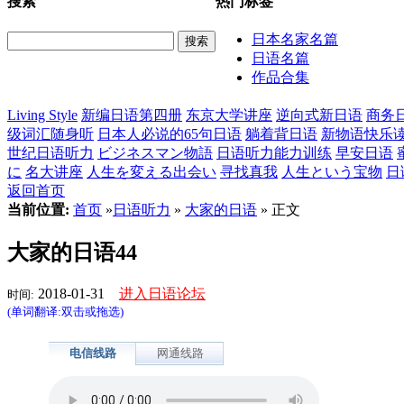
搜索
热门标签
日本名家名篇
搜索
日语名篇
作品合集
Living Style
新编日语第四册
东京大学讲座
逆向式新日语
商务
级词汇随身听
日本人必说的65句日语
躺着背日语
新物语快乐
世纪日语听力
ビジネスマン物語
日语听力能力训练
早安日语
に
名大讲座
人生を変える出会い
寻找真我
人生という宝物
日
返回首页
当前位置:
首页
»
日语听力
»
大家的日语
» 正文
大家的日语44
2018-01-31
进入日语论坛
时间:
(单词翻译:双击或拖选)