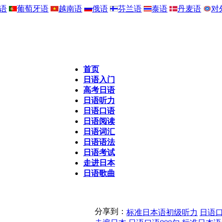
语
葡萄牙语
越南语
俄语
芬兰语
泰语
丹麦语
对
首页
日语入门
高考日语
日语听力
日语口语
日语阅读
日语词汇
日语语法
日语考试
走进日本
日语歌曲
分享到：
标准日本语初级听力
日语