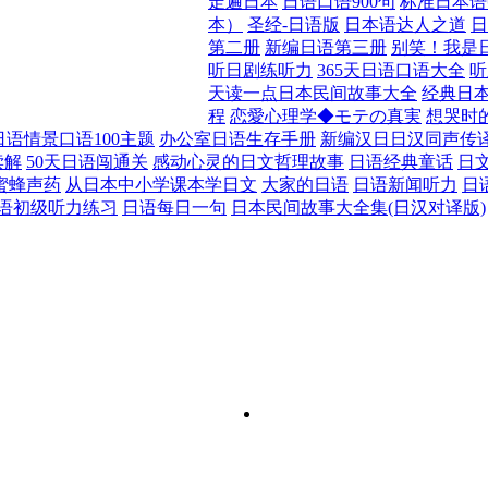
走遍日本
日语口语900句
标准日本语
本）
圣经-日语版
日本语达人之道
日
第二册
新编日语第三册
别笑！我是
听日剧练听力
365天日语口语大全
听
天读一点日本民间故事大全
经典日
程
恋愛心理学◆モテの真実
想哭时
日语情景口语100主题
办公室日语生存手册
新编汉日日汉同声传
读解
50天日语闯通关
感动心灵的日文哲理故事
日语经典童话
日
蜜蜂声药
从日本中小学课本学日文
大家的日语
日语新闻听力
日
语初级听力练习
日语每日一句
日本民间故事大全集(日汉对译版)