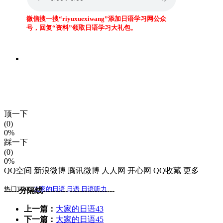
顶一下
(0)
0%
踩一下
(0)
0%
QQ空间
新浪微博
腾讯微博
人人网
开心网
QQ收藏
更多
热门TAG:
大家的日语
日语
日语听力
------分隔线---------- ------------------
上一篇：
大家的日语43
下一篇：
大家的日语45