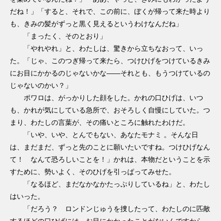
だね！」「すると、それで、この前に、ぼくが帰って来た時より
も、きみの髪がずっと黒く見えるというわけなんだね」
「まったく、そのとおり」
「やれやれ」と、わたしは、驚きから立ちなおって、いっ
た。「じゃ、このつぎ帰って来たら、つけひげをつけているきみ
にお目にかかるのじゃないかな――それとも、もうつけているの
じゃないのかい？」
ポワロは、がっかりした顔をした。かれの口ひげは、いつ
も、かれが気にしている急所で、おそろしく自慢にしていた。つ
まり、わたしの言葉が、その痛いところに触れたわけだ。
「いや、いや、とんでもない、あなたモナミ 。そんな日
は、まだまだ、ずっと先のことに願いたいですね。つけひげなん
て！ なんて恐ろしいことを！」かれは、本物だということを示
すために、勢いよく、そのひげを引っぱってみせた。
「なるほど、まだなかなかたっぷりしているね」と、わたし
はいった。
「だろう？ ロンドンじゅうを捜したって、わたしのに匹敵