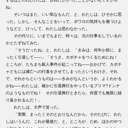
するほどの口ひげには、お目にかかったことがないんですから
ね」
そいつはまた、いい気なもんだ、と、わたしは、ひそかに思
った。しかし、そんなことをいって、ポワロの気持ちを傷つけよ
うなどと、けっして、わたしは思わなかった。
その代りに、いまでもまだ、時々は、元の仕事をしているの
かとたずねてみた。
「そうだったね」と、わたしは、「きみは、何年か前に、ま
ったく引退して――」「そうさ。カボチャをつくるためにね！
ところが、たちまち殺人事件が起こってね――おかげで、カボチ
ャどもには滅亡への行進をさせてしまったというわけさ。それ
で、それからというものは――きみがなんというか、よくわかる
がね――わたしは、確かに引退興行をやっているプリマ?ドンナ
のようなものでね！ その引退興行ときたら、何度でも無限に繰
り返されるんだ！」
わたしは、大声で笑った。
「実際、まったくそのとおりなんだから。そのたびに、わた
しはいうんだ、これが最後だ、と。ところが、だめ、ほかのやつ