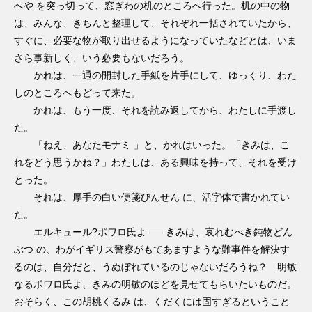
へや を突っ切って、窓ぎわの机のところへ行った。机の中の物
は、みんな、きちんと整理して、それぞれ一括されていたから、
すぐに、必要な物が取り出せるようになっていたなどとは、いま
さら事新しく、いう必要もないだろう。
かれは、一通の開封した手紙を片手にして、ゆっくり、わた
しのところへもどって来た。
かれは、もう一度、それを読み返してから、わたしに手渡し
た。
「ねえ、あなたモナミ 」と、かれはいった。「きみは、こ
れをどう思うかね？」わたしは、ある興味を持って、それを受け
とった。
それは、厚手の白い便箋びんせん に、活字体で書かれてい
た。
エルキュール?ポワロ氏よ――きみは、哀れむべき鈍物どん
ぶつ の、わがイギリス警察がもてあますような難事件を解決す
るのは、自分だと、うぬぼれているのじゃないだろうね？ 明敏
なるポワロ氏よ、きみの明敏のほどを見せてもらいたいものだ。
おそらく、この胡桃くるみ は、くだくには固すぎるということ