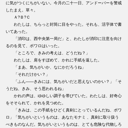
に気がつくにちがいない。今月の二十一日、アンドーバーを警戒
したまえ。草々。
Ａ?Ｂ?Ｃ
わたしは、ちらっと封筒に目をやった。それも、活字体で書
いてあった。
「消印は、西中央第一局だ」と、わたしが消印に注意を向け
るのを見て、ポワロはいった。
「ところで、きみの考えは、どうだね？」
わたしは、肩をすぼめて、かれに手紙を返した。
「まあ、気ちがいか、なにかだろうね」
「それだけかい？」
「ふん――きみには、気ちがいだと思えないのかい？」「そ
うだね、きみ、そう思われるね」
かれの声は、ゆゆしい調子を帯びていた。わたしは、好奇心
をそそられて、かれを見つめた。
「きみは、この手紙をひどく真剣にとっているんだね、ポワ
ロ」「気ちがいというものは、あなたモナミ 、真剣に取り扱う
べきものなんだ。気ちがいというものは、とても危険な代物しろ