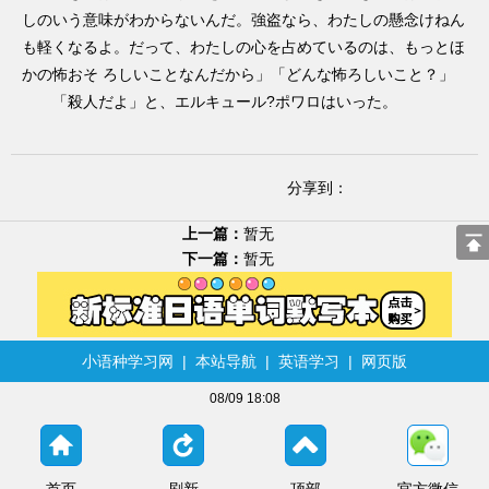
しのいう意味がわからないんだ。強盗なら、わたしの懸念けねん
も軽くなるよ。だって、わたしの心を占めているのは、もっとほ
かの怖おそ ろしいことなんだから」「どんな怖ろしいこと？」
「殺人だよ」と、エルキュール?ポワロはいった。
分享到：
上一篇：
暂无
下一篇：
暂无
小语种学习网
|
本站导航
|
英语学习
|
网页版
08/09 18:08