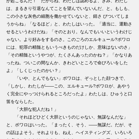
が起こるんだ！ だからね、わたしは認めるよ、きみ、わたし
は、まるきり引退なんてことを望んでいないんだ、と。もしも、
この小さな灰色の細胞を働かせていないと、錆さ びついてしま
うからね」「なるほど」と、わたしはいった。「適当に、運動さ
せるというわけだね」「そのとおり。なんでもいいというわけじ
ゃない。より好みをするのさ。このごろのエルキュール?ポワロ
には、犯罪の精髄ともいうべきものだけしか、意味はないのさ」
「その精髄というやつが、たくさんあったのかね？」「かなりあ
ったね。ついこの間なんか、きわどいところで命びろいをした
よ」「しくじったのかい？」
「いや、とんでもない」ポワロは、ぞっとした顔つきで、
「しかし、わたしが――この、エルキュール?ポワロが、あやう
く完全にやっつけられるところだったよ」わたしは、ひゅうと口
笛をならした。
「大胆な犯人だね！」
「それほどひどく大胆というのじゃない、無謀なんだな」
と、ポワロはいった。「まったく、そう、――無謀だ。だが、そ
の話はよそう。それよりも、ねえ、ヘイスティングズ、いろいろ