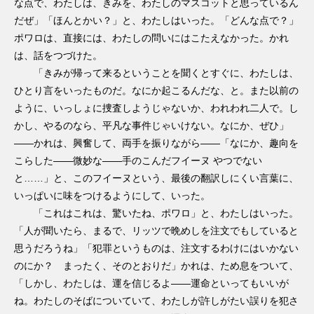
な点で、わたしは、きみを、わたしのマスコットと思っているん
だぜ」「ほんとかい？」と、わたしはいった。「どんな点で？」
ポワロは、直接には、わたしの問いにはこたえなかった。かれ
は、話をつづけた。
「きみが帰って来るということを聞くとすぐに、わたしは、
ひとり言をいったものだ。なにか起こるんだな、と。また以前の
ように、いっしょに捜査しようじゃないか、われわれ二人で。し
かし、やるのなら、平凡な事件じゃいけない。なにか、ぜひ」
――かれは、興奮して、両手を振りながら――「なにか、趣向を
こらした――微妙な――手のこんだフイーヌ やつでない
と……」と、このフイーヌという、最後の翻訳しにくい言葉に、
いっぱいに味をつけるようにして、いった。
「これはこれは、驚いたね、ポワロ」と、わたしはいった。
「人が聞いたら、まるで、リッツで晩めしを注文でもしていると
思うだろうね」「犯罪というものは、注文するわけにはいかない
のにか？ まったく、そのとおりだ」かれは、ため息をついて、
「しかし、わたしは、運を信じるよ――運命といってもいいが
ね。わたしのそばについていて、わたしが許しがたい誤りを犯さ