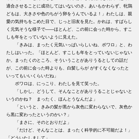
適合させることに成功してはいないのさ。あいもかわらず、牝鶏
どもは、大きさや色のちがう卵をうんでいるよ！」わたしは、親
愛の気持ちをこめた目で、じっと旧友を見た。かれは、すばらし
く元気そうな様子で――ほとんど、この前に会った時から、すこ
しも年をとっていないように見えた。
「きみは、まったく元気いっぱいらしいね、ポワロ」と、わ
たしはいった。「ほとんど、すこしも年をとっていないじゃない
か。まったくのところ、そういうことがありうるとしての話だ
が、この前に会った時よりも、白髪しらが がすくなくなったと
いってもいいくらいだね」
ポワロは、にっこり、わたしを見て笑った。
「しかし、どうして、そんなことがありうることじゃないと
いうのかね？ まったく、ほんとうなんだよ」
「というと、きみの髪が黒から灰色に変わらないで、灰色か
ら黒に変わったというのかい？」
「まさに、そのとおりだよ」
「だけど、そんなことは、まったく科学的に不可能だよ！」
「どういたしまして」