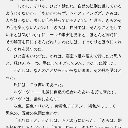
「しかし、そりゃ、ひどく妙だね。自然の法則に反している
ようじゃないか」「あいかわらず、ヘイスティングズ、きみは、
人を疑わない、美しい心を持っているんだね。年月も、きみのそ
の心を変えないんだね！ きみは、自分では、そんなことをして
いるとは気がつかずに、一つの事実を見ると、ほとんど同時に、
その解答を口にするんだね！」わたしは、すっかりとほうにくれ
て、かれを見つめた。
ひと言もいわずに、かれは、寝室へ足を運んで行ったと思う
と、瓶びん を一つ、手にしてもどって来て、わたしに渡した。
わたしは、なんのことやらわからないまま、その瓶を受けと
った。
瓶には、こう書いてあった。
ルヴィヴィ――毛髪に自然の色合いろあい を持ち来たす。
ルヴィヴィは、染料にあらず。
灰色、栗色くりいろ 、赤黄色チチアン 、褐色かっしょく 、
黒色の、五種の色調に生かす。
「ポワロ」と、わたしは、叫ぶようにいった。「きみは、髪
を染めているんだね！」「ああ、やっと、きみにもわかったよう