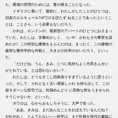
た。農場の管理のためには、妻が残ることになった。
イギリスに着いて、最初に、わたしがしたことのひとつは、
旧友のエルキュール?ポワロを訪たず ねることであったというこ
とは、ことさら、いう必要もないだろう。
かれは、ロンドンの、最新型のアパートのひとつにおさまっ
ていた。わたしは、非難めかしく、（いや、かれもその事実を認
めたが）この特別な建物をえらんだのは、まったく、この建物の
厳密な幾何学的な外観と、大きさの比率のせいだろう、といっ
た。
「だけどね、うん、きみ、じつに気持ちよく均斉きんせい
がとれている、とは思わないかい？」
わたしは、どうもすこし四角張りすぎているように思うとい
った。そして、それとなく古い洒落しゃれ を持ち出して、この
超モダーンな邸宅では、牝鶏めんどり に四角な卵をうませられ
そうじゃないか、といった。
ポワロは、心からおもしろそうに、大声で笑った。
「ああ、きみは、まだあんなことをおぼえているんだね？
やれやれ！ とんでもない――科学は、まだ牝鶏を現代の趣味に