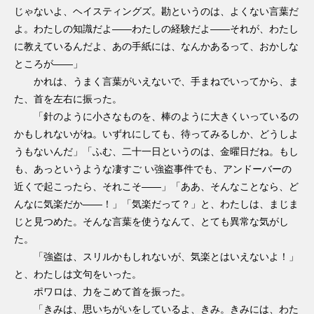
じゃないよ、ヘイスティングズ。勘というのは、よくない言葉だ
よ。わたしの知識だよ――わたしの経験だよ――それが、わたし
に教えているんだよ、あの手紙には、なんかあるって、おかしな
ところが――」
かれは、うまく言葉がいえないで、手まねでいってから、ま
た、首を左右に振った。
「針のように小さなものを、棒のように大きくいっているの
かもしれないがね。いずれにしても、待ってみるしか、どうしよ
うもないんだ」「ふむ、二十一日というのは、金曜日だね。もし
も、あっというような凄すご い強盗事件でも、アンドーバーの
近くで起こったら、それこそ――」「ああ、そんなことなら、ど
んなに気楽だか――！」「気楽だって？」と、わたしは、まじま
じと見つめた。そんな言葉を使うなんて、とても異常な気がし
た。
「強盗は、スリルかもしれないが、気楽とはいえないよ！」
と、わたしは文句をいった。
ポワロは、力をこめて首を振った。
「きみは、思いちがいをしているよ、きみ。きみには、わた