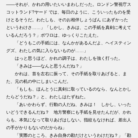
――それが、かれの用いたいいまわしだった。ロンドン警視庁ス
コットランド?ヤード では、毎日のように、こういったものを受
けとるそうだ。わたしも、そのお相伴しょうばん にあずかった
というわけさ……」「しかし、きみは、この手紙を真剣に考えて
いるんだろう？」ポワロは、ゆっくりこたえた。
「どうもこの手紙には、なんかがあるんだよ、ヘイスティン
グズ、わたしの気に入らないものが……」
はっと思うほど、かれの調子は、わたしを強く打った。
「きみは――なんと思うんだね？」
かれは、首を左右に振って、その手紙を取りあげると、ま
た、元の机の中にしまいこんだ。
「もしも、ほんとうに真剣に取っているのなら、なんとかし
たらどうだね？」と、わたしはたずねた。
「あいかわらず、行動の人だね、きみは！ しかし、いった
いどうできるんだね？ 地方警察にも手紙を見せたんだが、かれ
らも、本気になって取りあげはしない。指紋もなければ、差出人
の手がかりもないのだからね」
「実際のところ、きみ自身の勘だけというわけだね？」「勘