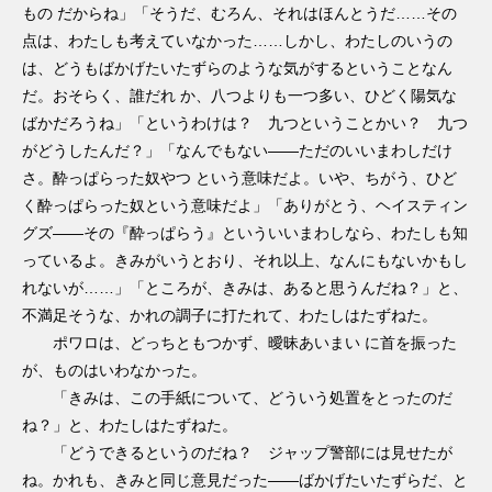
もの だからね」「そうだ、むろん、それはほんとうだ……その
点は、わたしも考えていなかった……しかし、わたしのいうの
は、どうもばかげたいたずらのような気がするということなん
だ。おそらく、誰だれ か、八つよりも一つ多い、ひどく陽気な
ばかだろうね」「というわけは？ 九つということかい？ 九つ
がどうしたんだ？」「なんでもない――ただのいいまわしだけ
さ。酔っぱらった奴やつ という意味だよ。いや、ちがう、ひど
く酔っぱらった奴という意味だよ」「ありがとう、ヘイスティン
グズ――その『酔っぱらう』といういいまわしなら、わたしも知
っているよ。きみがいうとおり、それ以上、なんにもないかもし
れないが……」「ところが、きみは、あると思うんだね？」と、
不満足そうな、かれの調子に打たれて、わたしはたずねた。
ポワロは、どっちともつかず、曖昧あいまい に首を振った
が、ものはいわなかった。
「きみは、この手紙について、どういう処置をとったのだ
ね？」と、わたしはたずねた。
「どうできるというのだね？ ジャップ警部には見せたが
ね。かれも、きみと同じ意見だった――ばかげたいたずらだ、と