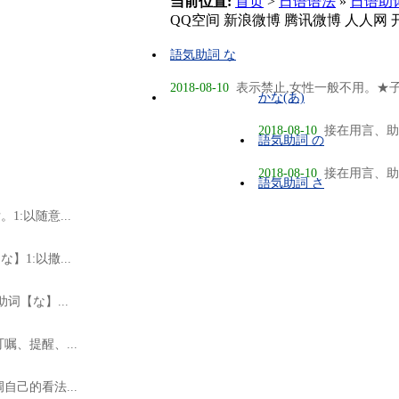
当前位置:
首页
>
日语语法
»
日语助
QQ空间
新浪微博
腾讯微博
人人网
語気助詞 な
2018-08-10
表示禁止,女性一般不用。★子
かな(あ)
2018-08-10
接在用言、助
語気助詞 の
2018-08-10
接在用言、助
語気助詞 さ
:以随意...
1:以撒...
词【な】...
、提醒、...
己的看法...