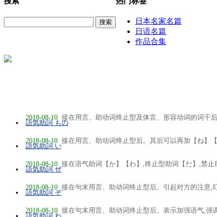
搜索
热门标签
日本名家名篇
搜索
日语名篇
作品合集
2018-08-10
接在用言、助动词终止型及体言、形容动词的词干后。1
語気助詞 もの
2018-08-10
接在用言、助动词终止型后。其后可以再加【ね】【な】
語気助詞 い
2018-08-10
接在语气助词【か】【わ】,终止型助词【だ】,禁止助
語気助詞 ぜ
2018-08-10
接在句末用言、助动词终止型后。引起对方的注意,叮嘱
語気助詞 ぞ
2018-08-10
接在句末用言、助动词终止型后。表示加强语气,强调自
語気助詞 わ