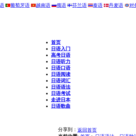
语
葡萄牙语
越南语
俄语
芬兰语
泰语
丹麦语
对
首页
日语入门
高考日语
日语听力
日语口语
日语阅读
日语词汇
日语语法
日语考试
走进日本
日语歌曲
分享到：
返回首页