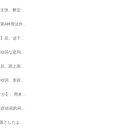
张、断定...
4种用法外...
后。这个...
词な是同...
。跟上面...
词、形容...
】。用来...
动词的词...
としたよ...