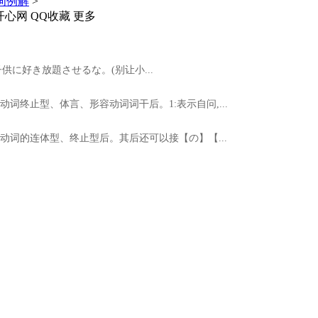
词例解
>
开心网
QQ收藏
更多
供に好き放題させるな。(别让小...
动词终止型、体言、形容动词词干后。1:表示自问,...
动词的连体型、终止型后。其后还可以接【の】【...