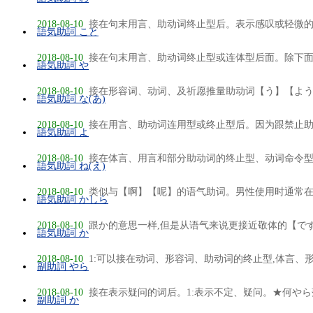
2018-08-10
接在句末用言、助动词终止型后。表示感叹或轻微的主
語気助詞 こと
2018-08-10
接在句末用言、助动词终止型或连体型后面。除下面第
語気助詞 や
2018-08-10
接在形容词、动词、及祈愿推量助动词【う】【よう】
語気助詞 な(あ)
2018-08-10
接在用言、助动词连用型或终止型后。因为跟禁止助动
語気助詞 よ
2018-08-10
接在体言、用言和部分助动词的终止型、动词命令型后
語気助詞 ね(え)
2018-08-10
类似与【啊】【呢】的语气助词。男性使用时通常在动
語気助詞 かしら
2018-08-10
跟か的意思一样,但是从语气来说更接近敬体的【ですか
語気助詞 か
2018-08-10
1:可以接在动词、形容词、助动词的终止型,体言、形容
副助詞 やら
2018-08-10
接在表示疑问的词后。1:表示不定、疑问。★何やら落
副助詞 か