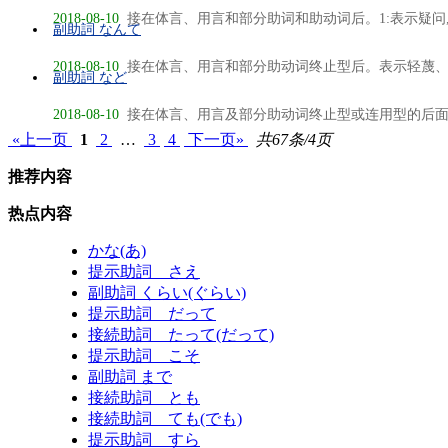
2018-08-10
接在体言、用言和部分助词和助动词后。1:表示疑问,相
副助詞 なんて
2018-08-10
接在体言、用言和部分助动词终止型后。表示轻蔑、不
副助詞 など
2018-08-10
接在体言、用言及部分助动词终止型或连用型的后面。
«上一页
1
2
…
3
4
下一页»
共67条/4页
推荐内容
热点内容
かな(あ)
提示助詞 さえ
副助詞 くらい(ぐらい)
提示助詞 だって
接続助詞 たって(だって)
提示助詞 こそ
副助詞 まで
接続助詞 とも
接続助詞 ても(でも)
提示助詞 すら