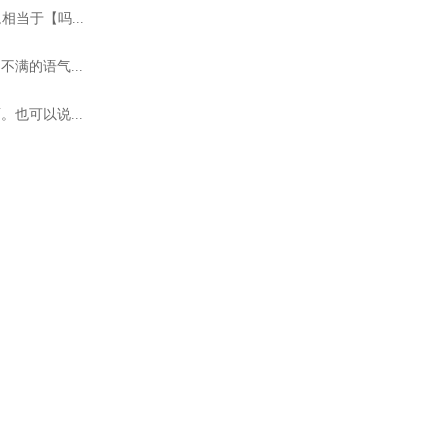
当于【吗...
满的语气...
也可以说...