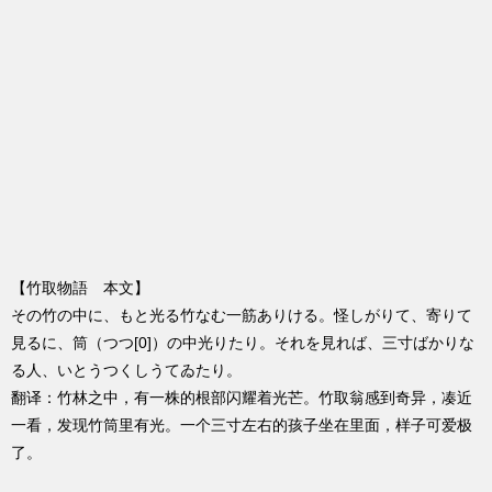
【竹取物語 本文】
その竹の中に、もと光る竹なむ一筋ありける。怪しがりて、寄りて
見るに、筒（つつ[0]）の中光りたり。それを見れば、三寸ばかりな
る人、いとうつくしうてゐたり。
翻译：竹林之中，有一株的根部闪耀着光芒。竹取翁感到奇异，凑近
一看，发现竹筒里有光。一个三寸左右的孩子坐在里面，样子可爱极
了。