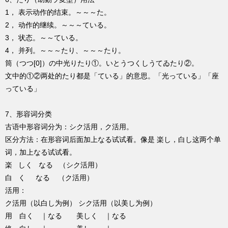
1， 表示动作的结束。～～～た。
2， 动作的继续。～～～ている。
3， 状态。～～ている。
4， 并列。～～～たり、～～～たり。
筒（つつ[0]）の中光りたり①。いとうつくしうてゐたり②。
文中的①②两处的たり都是「ている」的意思。「光っている」「座
っている」
7、形容词分类
古语中形容词分为：シク活用，ク活用。
区分方法：在形容词后面加上なる试试看。像是 楽し，白し这两个单
词，加上なる试试看。
楽 しく なる （シク活用）
白 く なる （ク活用）
活用：
ク活用（以白し为例） シク活用（以美し为例）
用 白く ｜なる 美しく ｜なる