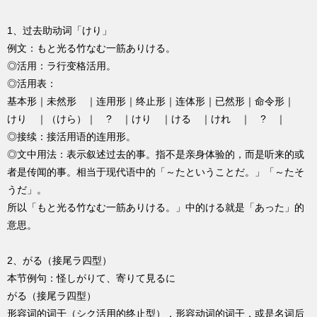
1、过去助动词「けり」
例文：もと光る竹なむ一筋ありける。
◎活用：ラ行变格活用。
◎活用表：
基本形｜未然形 ｜连用形｜终止形｜连体形｜已然形｜命令形｜
けり ｜（けら）｜ ? ｜けり ｜ける ｜けれ ｜ ? ｜
◎接续：接活用语的连用形。
◎文中用法：表示叙述过去的事。指不是亲身体验的，而是听来的或
者是传闻的事。相当于现代语中的「～たということだ。」「～たそ
うだ」。
所以「もと光る竹なむ一筋ありける。」中的ける就是「あった」的
意思。
2、がる（接尾ラ四型）
本节例句：怪しがりて、寄りて見るに
がる（接尾ラ四型）
形容词的词干（シク活用的终止型），形容动词的词干，或是名词后