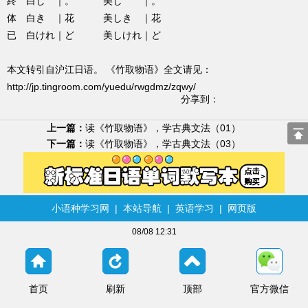
終 白し ｜。 美し ｜。
体 白き ｜花 美しき ｜花
已 白けれ｜ど 美しけれ｜ど
本文转引自沪江日语。 《竹取物语》全文请见：
http://jp.tingroom.com/yuedu/rwgdmz/zqwy/
分享到：
上一篇：
读《竹取物语》，学古典文法（01）
下一篇：
读《竹取物语》，学古典文法（03）
小语种学习网
|
本站导航
|
英语学习
|
网页版
08/08 12:31
首页
刷新
顶部
官方微信