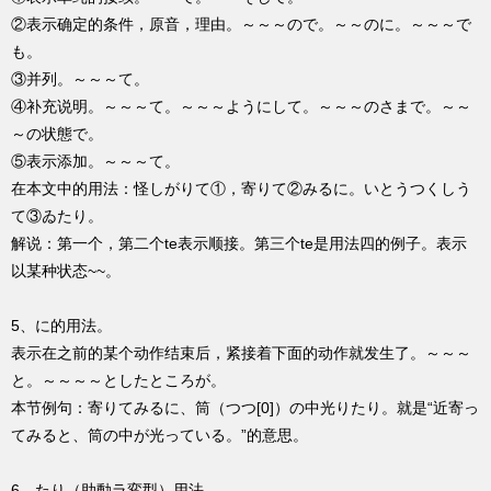
②表示确定的条件，原音，理由。～～～ので。～～のに。～～～で
も。
③并列。～～～て。
④补充说明。～～～て。～～～ようにして。～～～のさまで。～～
～の状態で。
⑤表示添加。～～～て。
在本文中的用法：怪しがりて①，寄りて②みるに。いとうつくしう
て③ゐたり。
解说：第一个，第二个te表示顺接。第三个te是用法四的例子。表示
以某种状态~~。
5、に的用法。
表示在之前的某个动作结束后，紧接着下面的动作就发生了。～～～
と。～～～～としたところが。
本节例句：寄りてみるに、筒（つつ[0]）の中光りたり。就是“近寄っ
てみると、筒の中が光っている。”的意思。
6、たり（助動ラ変型）用法