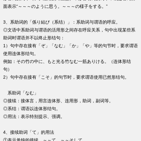
面表示“～～～のように思う。～～～の様子をする。”
3、系助词的「係り結び（系结）」：系助词与谓语的呼应。
◎文语中系助词与谓语的活用形之间存在呼应关系，句中出现某些系
助词时谓语并不以终止形结句：
1）句中存在接有「ぞ」「なむ」「か」「や」等的句节时，要求谓语
使用连体形结句。
例如：その竹の中に、もと光る竹なむ一筋ありける。（连体形结
句）
2）句中存在接有「こそ」的句节时，要求谓语使用已然形结句。
系助词「なむ」
◎接续：接体言，用言连体形、连用形，助词，副词等。
◎系结：谓语以连体形结句。
◎用法：表示特别提示、强调。
4、接续助词「て」的用法
①表示单纯的接续。～～て。～～そして。