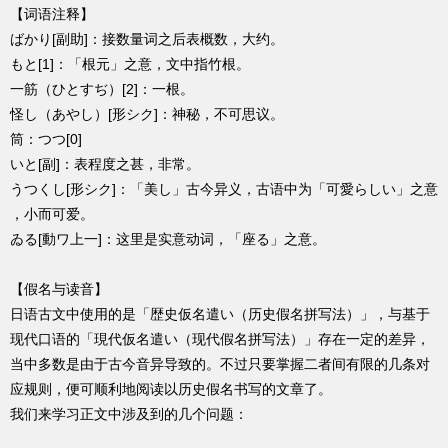
【词语注释】
ばかり[副助]：接数量词之后表概数，大约。
もと[1]：「根元」之意，文中指竹根。
一筋（ひとすぢ）[2]：一根。
怪し（あやし）[形シク]：神秘，不可思议。
筒：つつ[0]
いと[副]：表程度之甚，非常。
うつくし[形シク]：「美し」古今异义，古语中为「可愛らしい」之意
，小而可爱。
ゐる[動ワ上一]：这里是实意动词，「座る」之意。
【假名与读音】
日语古文中使用的是「歴史仮名遣い（历史假名拼写法）」，与基于
现代口语的「現代仮名遣い（现代假名拼写法）」存在一定的差异，
当中多数是由于古今音异导致的。不过只要掌握二者间有限的几条对
应规则，便可顺利地阅读以历史假名书写的文章了。
我们来学习正文中涉及到的几个问题：