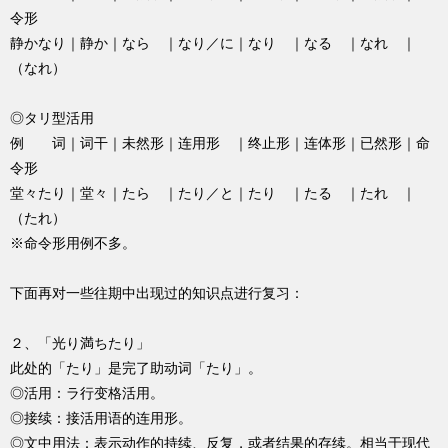
令形
静かなり｜静か｜なら ｜なり／に｜なり ｜なる ｜なれ ｜
（なれ）
◎タリ型活用
例 词｜词干｜未然形｜连用形 ｜终止形｜连体形｜已然形｜命
令形
堂々たり｜堂々｜たら ｜たり／と｜たり ｜たる ｜たれ ｜
（たれ）
※命令形用例不多。
下面再对一些往期中出现过的知识点进行复习：
２、「光り満ちたり」
此处的「たり」是完了助动词「たり」。
◎活用：ラ行变格活用。
◎接续：接活用语的连用形。
◎文中用法：表示动作的持续、反复，或者结果的存续。相当于现代