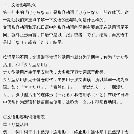
１、文语形容动词
第一句中的「けうらなる」是形容动词「けうらなり」的连体形。这
一期让我们来重点了解一下文语的形容动词是什么样的。
文语形容动词和现代日语中的形容动词的区别主要表现在活用词尾不
同。就终止形而言，口语中是以「だ」或者「です」结尾，而文语中
是以「なり」或者「たり」结尾。
按词尾的不同，文语形容动词的活用也就分为了两种，称为「ナリ型
活用」和「タリ型活用」。
ナリ型活用产生于平安时代，大多数形容动词属于此类。
タリ型活用多见于镰仓时代，主要用于汉文训读，所以其词干均为汉
语。如：「堂々たり」、「泰然たり」、「悄然たり」、「爛漫た
り」。タリ型活用的连体形（～たる）和连用形（～と）在现代日语
中仍常作为定语和状语而被使用，被称为「タルト型形容动词」。
◎文语形容动词活用表：
◎ナリ型活用
例 词｜词干｜未然形｜连用形 ｜终止形｜连体形｜已然形｜命