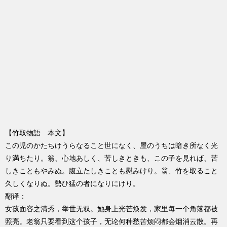
【竹取物語 本文】
この児のかたちけうらなること世になく、屋のうちは暗き所なく光
り満ちたり。翁、心地あしく、苦しきときも、この子を見れば、苦
しきこともやみぬ。腹立たしきことも慰みけり。翁、竹を取ること
久しくなりぬ。勢ひ猛の者になりにけり。
翻译：
女孩面容之清秀，举世无双。她身上光芒焕发，家里每一个角落都被
照亮。老翁只要看到这个孩子，无论何种愁苦烦闷都会烟消云散。再