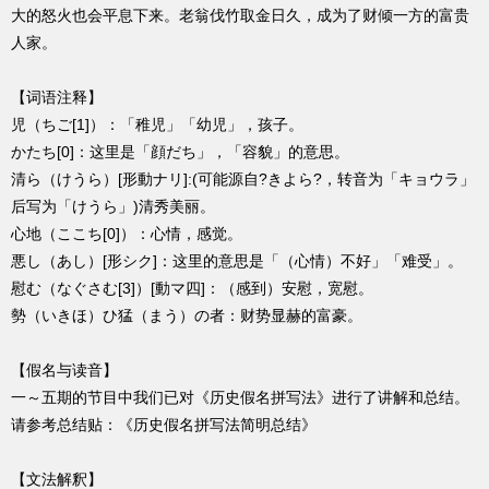
大的怒火也会平息下来。老翁伐竹取金日久，成为了财倾一方的富贵
人家。
【词语注释】
児（ちご[1]）：「稚児」「幼児」，孩子。
かたち[0]：这里是「顔だち」，「容貌」的意思。
清ら（けうら）[形動ナリ]:(可能源自?きよら?，转音为「キョウラ」
后写为「けうら」)清秀美丽。
心地（ここち[0]）：心情，感觉。
悪し（あし）[形シク]：这里的意思是「（心情）不好」「难受」。
慰む（なぐさむ[3]）[動マ四]：（感到）安慰，宽慰。
勢（いきほ）ひ猛（まう）の者：财势显赫的富豪。
【假名与读音】
一～五期的节目中我们已对《历史假名拼写法》进行了讲解和总结。
请参考总结贴：《历史假名拼写法简明总结》
【文法解釈】