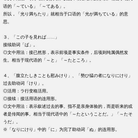
语的「～ている」「～てある」。
所以，「光り満ちたり」就相当于口语的「光が満ちている」的意
思。
３、「この子を見れば……」
接续助词「ば」。
◎文中用法：接已然形，表示前项是事实条件，后项则纯属偶然发
生。相当于现代语的「～と」「～たところ」。
４、「腹立たしきことも慰みけり」、「勢ひ猛の者になりにけり」
过去助动词「けり」。
◎活用：ラ行变格活用。
◎接续：接活用语的连用形。
◎文中用法：表示叙述过去的事。指不是亲身体验的，而是听来的或
者是传闻的事。相当于现代语中的「～たということだ。」「～たそ
うだ」。
※「なりにけり」中的「に」为完了助动词「ぬ」的连用形。