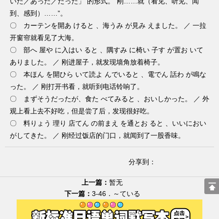
いた／あった／だった」 的形式。“刚……就（看见、听见、闻
到、感到）……”。
〇 カーテンを開あ けると 、海うみ が見み えました。 ／ 一拉
开窗帘就看见了大海。
〇 部へ 屋や に入はい ると 、隅すみ に椅い 子す が置お いて
ありました。 ／ 刚进屋子，就发现墙角放着椅子。
〇 本ほん を開ひら いて読よ んでいると 、電でん 話わ が鳴な
った。 ／ 刚打开书看，就听到电话铃响了。
〇 まずそうだったが、食た べてみると 、おいしかった。 ／ 外
观上看上去不好吃，但是尝了后，发现很好吃。
〇 料りょう 理り 店てん の前まえ を通とお ると 、いいにおい
がしてきた。 ／ 刚经过饭店的门口，就闻到了一股香味。
分享到：
上一篇：
暂无
下一篇：
3-46．～ている