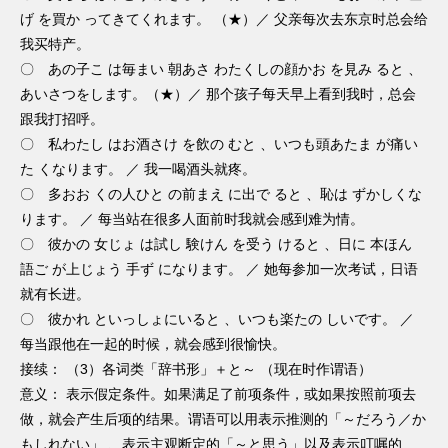
げ を買か ってきてくれます。 （★）／ 父亲每次去东京时总会给
我买特产。
〇 あの子こ は毎まい 朝あさ わたくしの顔かお を見み ると 、
あいさつをします。（★）／ 那个孩子每天早上看到我时，总会
跟我打招呼。
〇 私わたし はお酒さけ を飲の むと 、いつも頭あたま が痛い
た くなります。 ／ 我一喝酒头就疼。
〇 多おお くの人ひと の前まえ に出で ると 、恥は ずかしくな
ります。 ／ 每当站在很多人面前时我就会感到难为情。
〇 彼かの 女じょ は試し 験けん を受う けると 、日に 本ほん
語ご が上じょう 手ず になります。 ／ 她每参加一次考试，日语
就有长进。
〇 彼かれ といっしょにいると 、いつも楽たの しいです。 ／
每当跟他在一起的时候，就会感到很愉快。
接续： （3）各词类「辞书形」＋と～ （现在时作谓语）
意义： 表示假定条件。如果满足了前项条件，或如果按照前项去
做，就会产生后项的结果。谓语可以用表示推测的「～だろう／か
もしれない」 、表示主观断定的「～と思う」以及表示叮嘱的