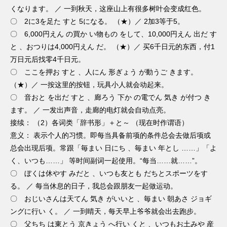
くなります。 ／ 一到秋天，这座山上有很多树叶会变成红色。
〇 2に3を足た すと 5になる。 （★）／ 2加3等于5。
〇 6,000円えん の買か い物もの をして、10,000円えん 出だ す
と 、おつりは4,000円えん だ。 （★）／ 买6千日元的东西，付1
万日元后找零4千日元。
〇 ここを押お すと 、人にん 形ぎょう が動うご きます。
（★）／ 一按这里的按钮，玩具小人就会动起来。
〇 音おと を出だ すと 、廊ろう 下か の電でん 気き が付つ き
ます。 ／ 一发出声音，走廊的电灯就会自动点亮。
接续： （2）各词类「辞书形」＋と～ （现在时作谓语）
意义： 表示个人的习惯。即每当具备前项的条件总会去做后项或
总会出现后项。常跟「毎まい 日にち 、毎まい 年とし ……」「よ
く、いつも……」 等时间副词一起使用。“每当……就……”。
〇 ぼくは休やす みだと 、いつも友とも だちとスポーツをす
る。 ／ 每当休息的日子，我总会跟朋友一起做运动。
〇 おじいさんは天てん 気き がいいと 、毎まい 朝あさ ジョギ
ングに行い く。 ／ 一到晴天，每天早上爷爷就会出去跑步。
〇 父ちち は東とう 京きょう へ行い くと 、いつもお土みや 産