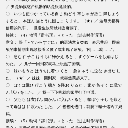
／ 要是触摸这台机器的话是很危险的。
〇 いつも使つか っている自じ 動どう 車しゃ が故こ 障しょう
すると 、本ほん 当とうに困こま ります。 （★）／ 这每天都得
使用的汽车，一旦发生故障就相当麻烦了。
接续： （4）动词「辞书形」＋と～た （过去时作谓语）
意义： 跟「～てからすぐに」 的语法意义类似，表示共起，即前
项的事情刚出现紧接着又做了或出现了后项。“刚……就……”。
〇 息むす 子こ はうちに帰かえ ると 、すぐゲームをし始はじ
めた。 ／ 儿子一回到家就马上玩起了游戏。
〇 妹いもうと はうちに着つ くと 、急きゅう に泣な き出だ し
た。 （★）／ 妹妹一回到家，就突然哭起来了。
〇 ぼくは飛ひ 行こう 機き を降お りると 、家か 族ぞく に電で
ん 話わ をした。 ／ 我一下飞机就给家里打了电话。
〇 父ちち は玄げん 関かん に入はい ると 、帽ぼう 子し を取と
って母はは に渡わた した。 ／ 爸爸刚进门，就脱下帽子递给了妈
妈。
接续： （5）动词「辞书形」＋と～た （过去时作谓语）