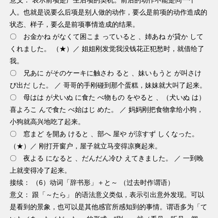
意义： 表示前项是产生后项的契机。前后的动作不能是同一个
人。也就是说要么后项是别人做的动作，要么是前项的动作造成的
状态、样子，要么是前项事情造成的结果。
〇 お金かね がなくて困こま っていると 、姉あね が貸か して
くれました。 （★）／ 姐姐刚发觉我没钱花正犯愁时，就借给了
我。
〇 兄あに がそのケーキに触さわ ると 、妹いもうと が叫さけ
び出だ した。 ／ 哥哥的手刚碰到那个蛋糕，妹妹就大叫了起来。
〇 母はは が犬いぬ に食た べ物もの をやると 、（犬いぬ は）
喜よろこ んで食た べ始はじ めた。 ／ 妈妈刚把食物拿给小狗，
小狗就高兴地吃了起来。
〇 窓まど を開あ けると 、部へ 屋や が涼すず しくなった。
（★）／ 刚打开窗户，屋子就立马变得凉爽起来。
〇 夜よる になると 、だんだん冷ひ えてきました。 ／ 一到晚
上就变得冷了起来。
接续： （6）动词「辞书形」＋と～ （过去时作谓语）
意义： 跟「～たら」 的语法意义类似，表示引出意外发现。可以
是看到的景象，也可以是其他感官所感知到的事情。谓语多为「て