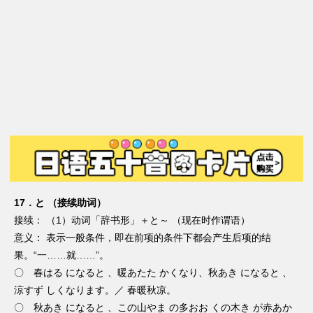
17．と （接续助词）
接续： （1）动词「辞书形」＋と～ （现在时作谓语）
意义： 表示一般条件，即在前项的条件下都会产生后项的结
果。“一……就……”。
〇 春はる になると 、暖あたた かくなり、秋あき になると 、
涼すず しくなります。／ 春暖秋凉。
〇 秋あき になると 、この山やま の多おお くの木き が赤あか