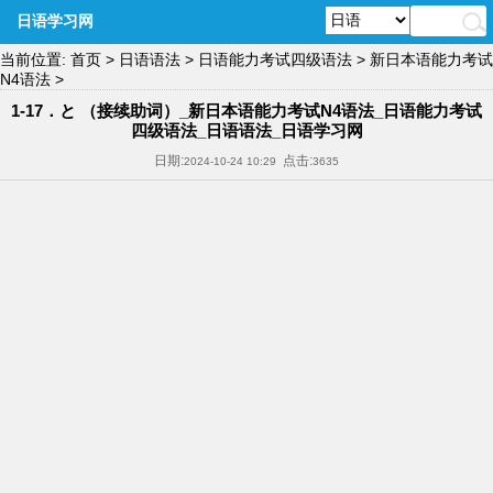
日语学习网
当前位置:
首页
>
日语语法
>
日语能力考试四级语法
>
新日本语能力考试
N4语法
>
1-17．と （接续助词）_新日本语能力考试N4语法_日语能力考试
四级语法_日语语法_日语学习网
日期:
点击:
2024-10-24 10:29
3635