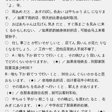
「よ」 等。
〇 雨あめ だと 、あすの試し 合あい は中ちゅう 止し になりま
す。 ／ 如果下雨的话，明天的比赛会临时取消。
〇 おばあちゃんは元げん 気き だと 、すぐ孫まご を見み に来
く るかもしれない。 ／如果奶奶她身体好的话，可能会马上来看
望孙子。
〇 仕し 事ごと が忙いそが しいと 、店てん 員いん が足た りな
くなるでしょう。 ／ 工作一忙，恐怕店里的人手就不够了。
〇 A：地ち 下か 鉄てつ で行い くと 、その病びょう 院いん ま
でどのくらいかかりますか。 （★）／ 如果坐地铁去，到那家医
院要花多少时间？
B：地ち 下か 鉄てつ で行い くと 、30分ぷん ぐらいかかると思
おも います。（★）／ 坐地铁去的话，估计要花半小时左右。
〇 その道みち を右みぎ へ行い くと 、駅えき があります。
（★）／ 在那条道路往右拐，就可以看到车站。
〇 中ちゅう 学がっ 校こう は、その橋はし を渡わた ると 、右
みぎ にあります。（★）／ 中学在过了那座桥的右侧。
〇 この機き 械かい に触さわ ると 危き 険けん ですよ。 （★）