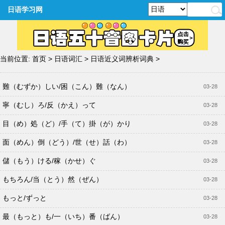
日语学习网
当前位置:
首页
>
日语词汇
>
日语近义词辨析词典
>
難（むずか）しい/困（こん）難（なん）
03-28
寧（むし）ろ/反（かえ）って
03-28
目（め）処（ど）/手（て）掛（が）かり
03-28
面（めん）倒（どう）/世（せ）話（わ）
03-28
儲（もう）ける/稼（かせ）ぐ
03-28
もちろん/当（とう）然（ぜん）
03-28
もっと/ずっと
03-28
最（もっと）も/一（いち）番（ばん）
03-28